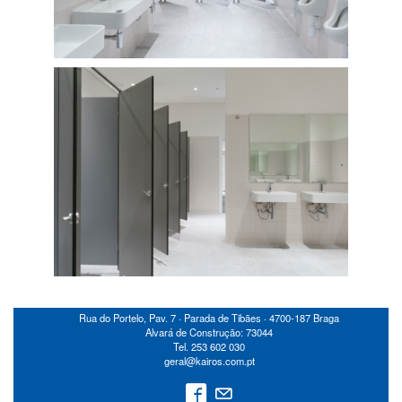
Rua do Portelo, Pav. 7 ‧ Parada de Tibães ‧ 4700-187 Braga
Alvará de Construção: 73044
Tel. 253 602 030
geral@kairos.com.pt