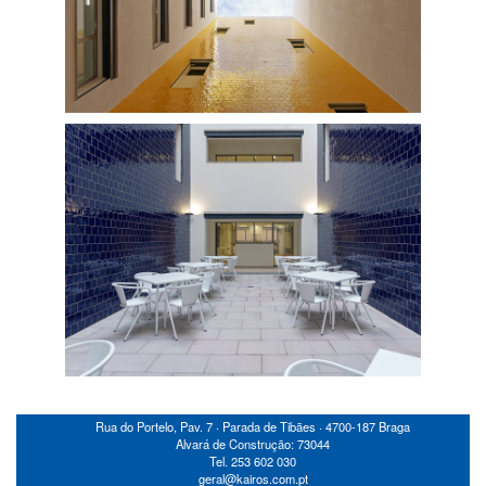
Rua do Portelo, Pav. 7 ‧ Parada de Tibães ‧ 4700-187 Braga
Alvará de Construção: 73044
Tel. 253 602 030
geral@kairos.com.pt